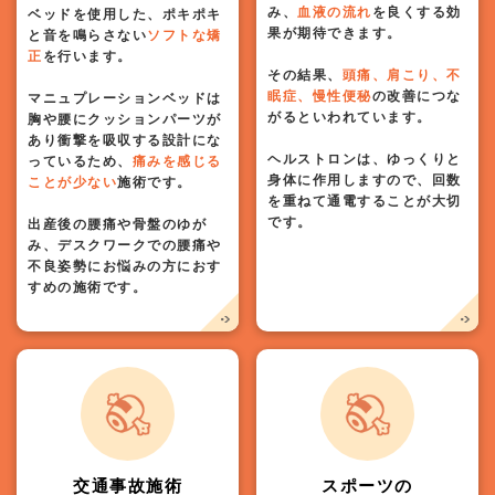
み、
血液の流れ
を良くする効
ベッドを使用した、ポキポキ
果が期待できます。
と音を鳴らさない
ソフトな矯
正
を行います。
その結果、
頭痛、肩こり、不
眠症、慢性便秘
の改善につな
マニュプレーションベッドは
がるといわれています。
胸や腰にクッションパーツが
あり衝撃を吸収する設計にな
ヘルストロンは、ゆっくりと
っているため、
痛みを感じる
身体に作用しますので、回数
ことが少ない
施術です。
を重ねて通電することが大切
です。
出産後の腰痛や骨盤のゆが
み、デスクワークでの腰痛や
不良姿勢にお悩みの方におす
すめの施術です。
交通事故施術
スポーツの