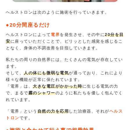
ヘルストロンは次のように施術を行っていきます。
●20分間座るだけ
ヘルストロンによって
電界
を発生させ、その中に
20分を目
安
に座っていただくことで、ピリッとした感覚を感じるこ
となく、身体の不調改善を目指していきます。
私たちの周りの自然界には、たくさんの電気が存在してい
ます。
そして、
人の体にも微弱な電気
が通っており、これにより
様々な機能が正常に保たれています。
「電界」は、
大きな電圧がかかった時
に生じる電気の力
で、まるで
霧のシャワー
のように私たちを優しく包んでく
れています。
「電界」という
自然の力を応用
した治療器、それが
ヘルス
トロン
です。