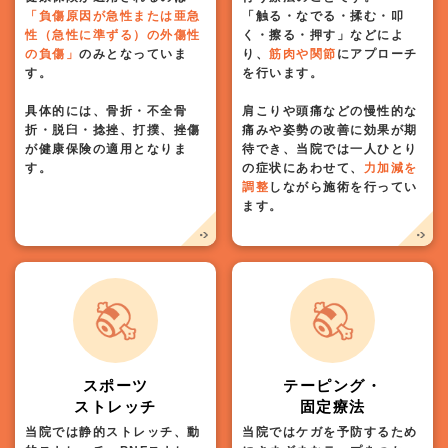
「負傷原因が急性または亜急
「触る・なでる・揉む・叩
性（急性に準ずる）の外傷性
く・擦る・押す」などによ
の負傷」
のみとなっていま
り、
筋肉や関節
にアプローチ
す。
を行います。
具体的には、骨折・不全骨
肩こりや頭痛などの慢性的な
折・脱臼・捻挫、打撲、挫傷
痛みや姿勢の改善に効果が期
が健康保険の適用となりま
待でき、当院では一人ひとり
す。
の症状にあわせて、
力加減を
調整
しながら施術を行ってい
ます。
スポーツ
テーピング・
ストレッチ
固定療法
当院では静的ストレッチ、動
当院ではケガを予防するため