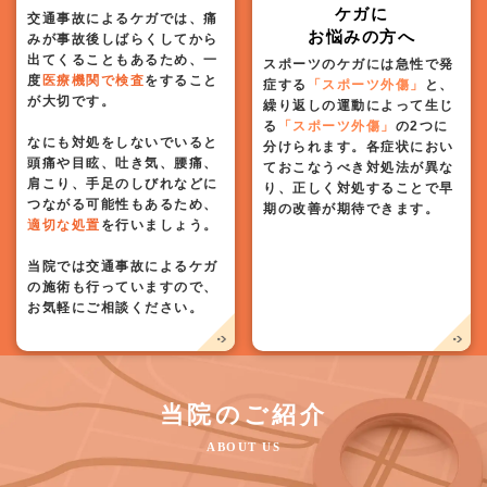
ケガに
交通事故によるケガでは、痛
お悩みの方へ
みが事故後しばらくしてから
出てくることもあるため、一
スポーツのケガには急性で発
度
医療機関で検査
をすること
症する
「スポーツ外傷」
と、
が大切です。
繰り返しの運動によって生じ
る
「スポーツ外傷」
の2つに
なにも対処をしないでいると
分けられます。各症状におい
頭痛や目眩、吐き気、腰痛、
ておこなうべき対処法が異な
肩こり、手足のしびれなどに
り、正しく対処することで早
つながる可能性もあるため、
期の改善が期待できます。
適切な処置
を行いましょう。
当院では交通事故によるケガ
の施術も行っていますので、
お気軽にご相談ください。
当院のご紹介
ABOUT US