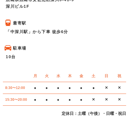
深川ビル1F
最寄駅
「中深川駅」から下車 徒歩6分
駐車場
10台
月
火
水
木
金
土
日
祝
●
●
●
●
●
●
✕
✕
8:30〜12:00
●
●
●
●
●
✕
✕
✕
15:30〜20:00
定休日：土曜（午後）・日曜・祝日