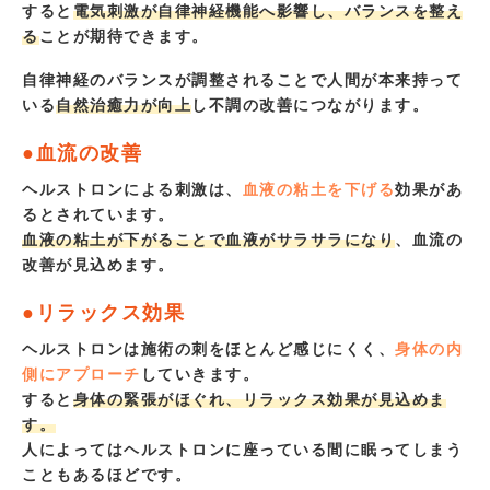
すると
電気刺激が自律神経機能へ影響し、バランスを整え
る
ことが期待できます。
自律神経のバランスが調整されることで人間が本来持って
いる
自然治癒力が向上
し不調の改善につながります。
●血流の改善
ヘルストロンによる刺激は、
血液の粘土を下げる
効果があ
るとされています。
血液の粘土が下がることで血液がサラサラになり
、血流の
改善が見込めます。
●リラックス効果
ヘルストロンは施術の刺をほとんど感じにくく、
身体の内
側にアプローチ
していきます。
すると
身体の緊張がほぐれ、リラックス効果が見込めま
す。
人によってはヘルストロンに座っている間に眠ってしまう
こともあるほどです。