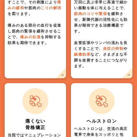
すことで、その刺激により
痛
万回に及ぶ非常に高速で細か
みの緩和
や筋肉の
こりの解消
い振動を体に与えることで、
を図ります。
筋肉のコリや緊張
を緩和さ
せ、新陳代謝の活性化にも効
痛みのある部分の血行を促進
果が期待できる治療機器で
し筋肉の緊張を緩和させるこ
す。
とで、
痛みの伝達
を抑制する
効果も期待できます。
血管拡張やリンパの流れを良
くすることで、
炎症の抑制
や
鎮痛効果
など、さまざまな不
調を改善することにつながり
ます。
痛くない
ヘルストロン
骨格矯正
ヘルストロンは、交流の高圧
電界で身体をスッポリと包
当院ではマニュプレーション