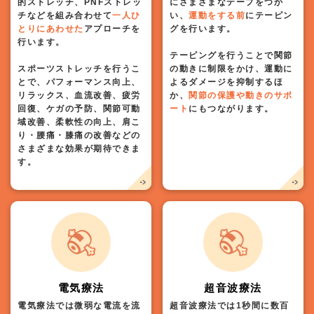
的ストレッチ、PNFストレッ
にさまざまなテープをつか
チなどを組み合わせて
一人ひ
い、
運動をする前
にテーピン
とりにあわせた
アプローチを
グを行います。
行います。
テーピングを行うことで関節
スポーツストレッチを行うこ
の動きに制限をかけ、運動に
とで、パフォーマンス向上、
よるダメージを抑制するほ
リラックス、血流改善、疲労
か、
関節の保護や動きのサポ
回復、ケガの予防、関節可動
ート
にもつながります。
域改善、柔軟性の向上、肩こ
り・腰痛・膝痛の改善などの
さまざまな効果が期待できま
す。
電気療法
超音波療法
電気療法では微弱な電流を流
超音波療法では1秒間に数百